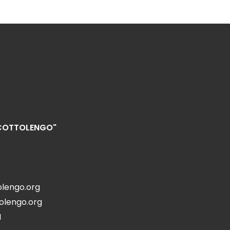
"COTTOLENGO"
olengo.org
olengo.org
N