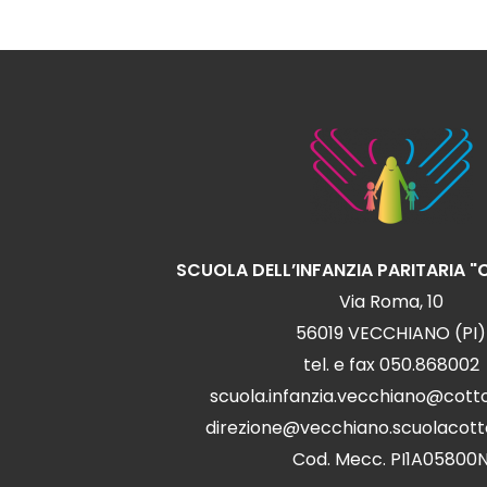
SCUOLA DELL’INFANZIA PARITARIA 
Via Roma, 10
56019 VECCHIANO (PI)
tel. e fax 050.868002
scuola.infanzia.vecchiano@cott
direzione@vecchiano.scuolacott
Cod. Mecc. PI1A05800