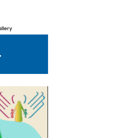
llery
4