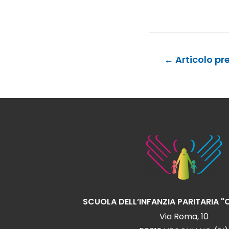
Navigazione
←
Articolo pr
articoli
SCUOLA DELL’INFANZIA PARITARIA 
Via Roma, 10