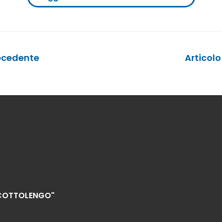
ecedente
Articol
"COTTOLENGO"