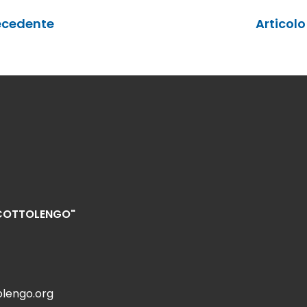
ecedente
Articol
"COTTOLENGO"
olengo.org