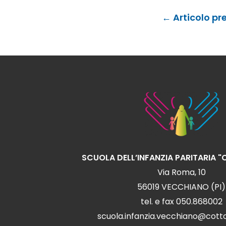
Navigazione
←
Articolo pr
articoli
SCUOLA DELL’INFANZIA PARITARIA 
Via Roma, 10
56019 VECCHIANO (PI)
tel. e fax 050.868002
scuola.infanzia.vecchiano@cott